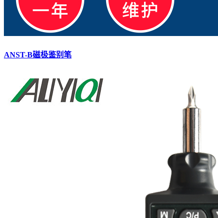
ANST-B磁极鉴别笔