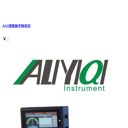
ANJ扭矩扳手检定仪
￥：