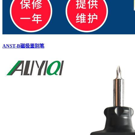
ANST-B磁极鉴别笔